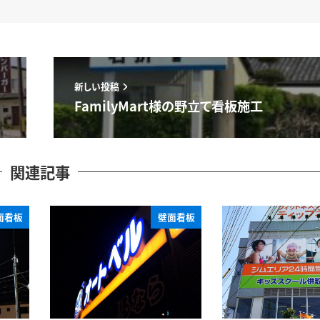
新しい投稿
FamilyMart様の野立て看板施工
関連記事
面看板
壁面看板