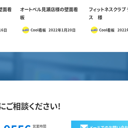
壁面看
オートベル見瀬店様の壁面看
フィットネスクラブ 
板
ス 様
16日
Cool看板
2022年1月20日
Cool看板
202
にご相談ください!
営業時間
メールでのお問い合